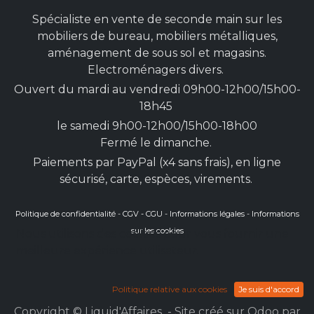
Spécialiste en vente de seconde main sur les
mobiliers de bureau, mobiliers métalliques,
aménagement de sous sol et magasins.
Electroménagers divers.
Ouvert du mardi au vendredi 09h00-12h00/15h00-
18h45
le samedi 9h00-12h00/15h00-18h00
Fermé le dimanche.
Paiements par PayPal (x4 sans frais), en ligne
sécurisé, carte, espèces, virements.
Politique de confidentialité
-
CGV - CGU
-
Informations légales
-
Informations
sur les cookies
Nous utilisons des cookies pour vous fournir une
meilleure expérience utilisateur.
Politique relative aux cookies
Je suis d'accord
Copyright © Liquid'Affaires - Site créé sur Odoo par