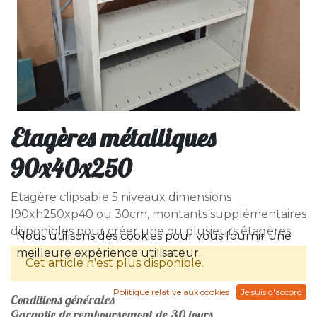
Etagères métalliques
90x40x250
Etagère clipsable 5 niveaux dimensions
l90xh250xp40 ou 30cm, montants supplémentaires
disponibles pour créer une ou plusieurs étagères.
Nous utilisons des cookies pour vous fournir une
meilleure expérience utilisateur.
Cet article n'est plus disponible.
Politique relative aux cookies
Je suis d'accord
Conditions générales
Garantie de remboursement de 30 jours