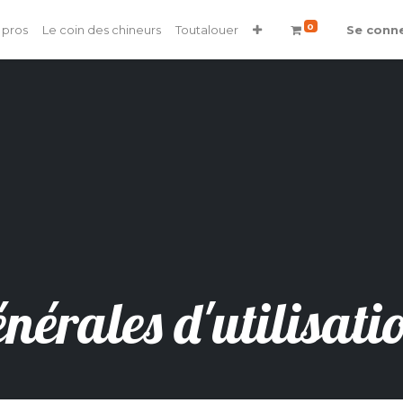
0
 pros
Le coin des chineurs
Toutalouer
Se conn
nérales d'utilisatio