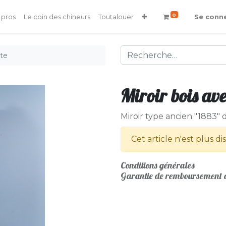
0
 pros
Le coin des chineurs
Toutalouer
Se conn
tte
Miroir bois ave
Miroir type ancien "1883"
Cet article n'est plus di
Conditions générales
Garantie de remboursement d