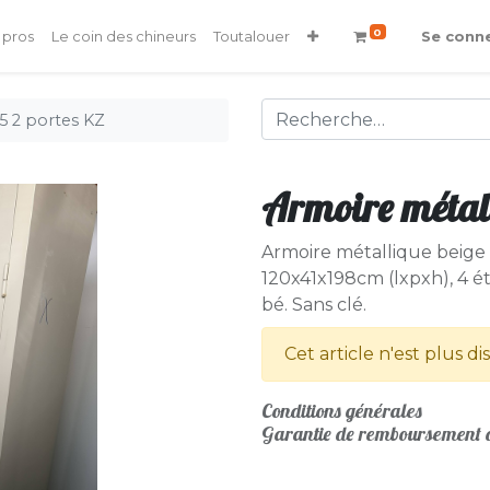
0
 pros
Le coin des chineurs
Toutalouer
Se conn
5 2 portes KZ
Armoire métall
Armoire métallique beige
120x41x198cm (lxpxh), 4 ét
bé. Sans clé.
Cet article n'est plus di
Conditions générales
Garantie de remboursement d