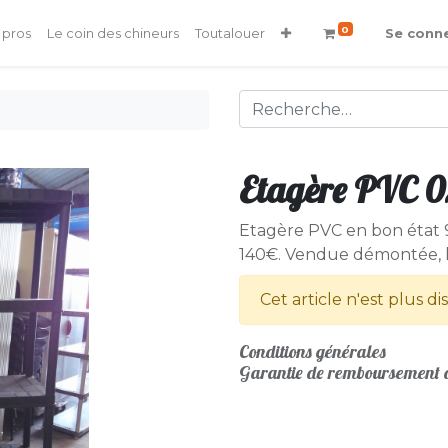
0
 pros
Le coin des chineurs
Toutalouer
Se conn
Etagère PVC 0
Etagère PVC en bon état
140€. Vendue démontée, li
Cet article n'est plus di
Conditions générales
Garantie de remboursement d