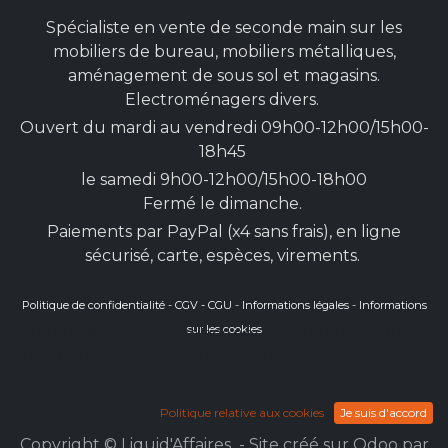
Spécialiste en vente de seconde main sur les
mobiliers de bureau, mobiliers métalliques,
aménagement de sous sol et magasins.
Electroménagers divers.
Ouvert du mardi au vendredi 09h00-12h00/15h00-
18h45
le samedi 9h00-12h00/15h00-18h00
Fermé le dimanche.
Paiements par PayPal (x4 sans frais), en ligne
sécurisé, carte, espèces, virements.
Politique de confidentialité
-
CGV - CGU
-
Informations légales
-
Informations
sur les cookies
Nous utilisons des cookies pour vous fournir une
meilleure expérience utilisateur.
Politique relative aux cookies
Je suis d'accord
Copyright © Liquid'Affaires - Site créé sur Odoo par